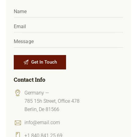
A
Contact Info
l
t
Germany —
e
785 15h Street, Office 478
r
Berlin, De 81566
n
a
info@email.com
t
+1 840 841 25 69
i