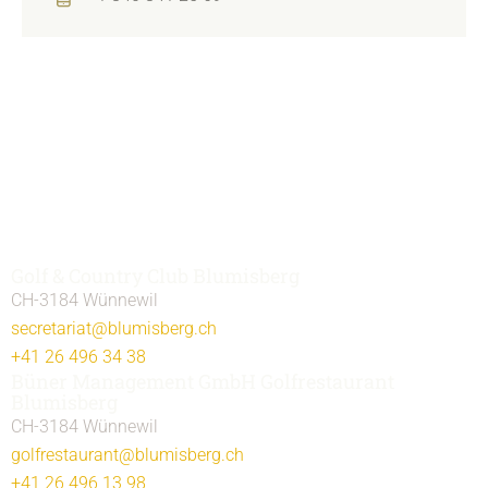
v
e
:
Golf & Country Club Blumisberg
CH-3184 Wünnewil
secretariat@blumisberg.ch
+41 26 496 34 38
Büner Management GmbH Golfrestaurant
Blumisberg
CH-3184 Wünnewil
golfrestaurant@blumisberg.ch
+41 26 496 13 98