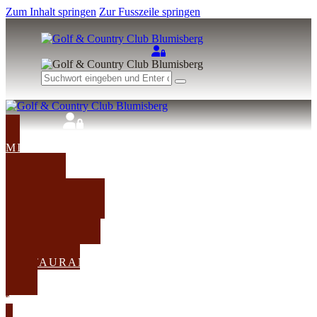
Zum Inhalt springen
Zur Fusszeile springen
MITGLIED
WERDEN
TEETIME
KURSE
TURNIERE
RESTAURANT
TEETIME