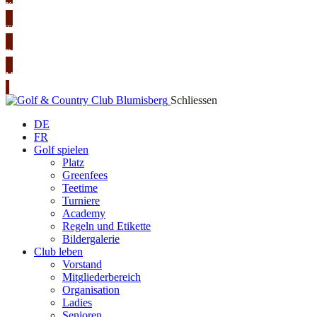
KURSE
TURNIERE
RESTAURANT
MITGLIED WERDEN
Schliessen
DE
FR
Golf spielen
Platz
Greenfees
Teetime
Turniere
Academy
Regeln und Etikette
Bildergalerie
Club leben
Vorstand
Mitgliederbereich
Organisation
Ladies
Senioren