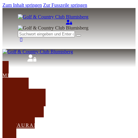
Zum Inhalt springen
Zur Fusszeile springen
MITGLIED
WERDEN
TEETIME
KURSE
TURNIERE
RESTAURANT