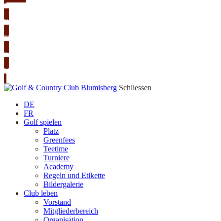
TEETIME
KURSE
TURNIERE
RESTAURANT
MITGLIED WERDEN
Schliessen
DE
FR
Golf spielen
Platz
Greenfees
Teetime
Turniere
Academy
Regeln und Etikette
Bildergalerie
Club leben
Vorstand
Mitgliederbereich
Organisation