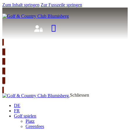
Zum Inhalt springen
Zur Fusszeile springen
TEETIME
KURSE
TURNIERE
RESTAURANT
MITGLIED WERDEN
Schliessen
DE
FR
Golf spielen
Platz
Greenfees