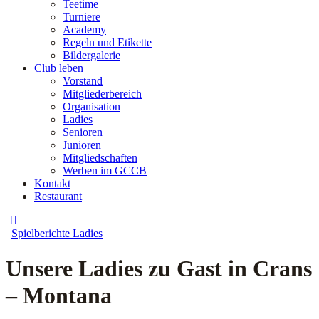
Teetime
Turniere
Academy
Regeln und Etikette
Bildergalerie
Club leben
Vorstand
Mitgliederbereich
Organisation
Ladies
Senioren
Junioren
Mitgliedschaften
Werben im GCCB
Kontakt
Restaurant
Spielberichte Ladies
Unsere Ladies zu Gast in Crans
– Montana