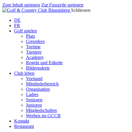
Zum Inhalt springen
Zur Fusszeile springen
Schliessen
DE
FR
Golf spielen
Platz
Greenfees
Teetime
Turniere
Academy
Regeln und Etikette
Bildergalerie
Club leben
Vorstand
Mitgliederbereich
Organisation
Ladies
Senioren
Junioren
Mitgliedschaften
Werben im GCCB
Kontakt
Restaurant