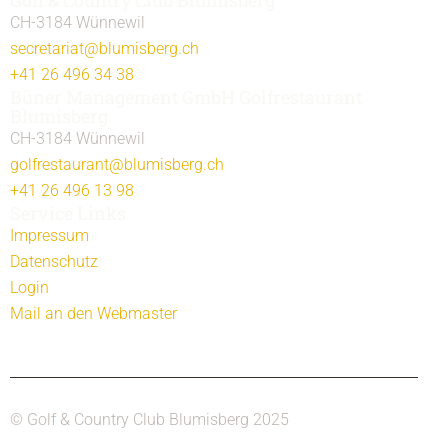
a
CH-3184 Wünnewil
t
secretariat@blumisberg.ch
i
+41 26 496 34 38
v
Büner Management GmbH Golfrestaurant
e
Blumisberg
:
CH-3184 Wünnewil
golfrestaurant@blumisberg.ch
+41 26 496 13 98
Service Links
Impressum
Datenschutz
Login
Mail an den Webmaster
© Golf & Country Club Blumisberg 2025