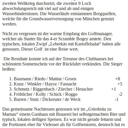
zweiten Weltkrieg durchsetzt, die zweiten 9 Loch
abwechslungsreich mit viel auf und ab und einigen
Wasserhindernissen. Die Wasserläufe entstammen Bergquellen,
welche für die Grundwasserversorgung von München genutzt
werden.
Nicht zu vergessen ist der warme Empfang des Golfmanager,
welcher als Starter für das 4-er Scramble Bogey amtete. Den
typischen, lokalen Zwipf „Leberkäs mit Kartoffelsalat“ haben alle
genossen. Dieser Golf ist eine Reise wert.
Die Resultate konnte ich auf der Terrasse des Clubhauses bei
schönstem Sonnenschein vor der Rückfahrt verkünden. Die Sieger
heißen:
Baumann / Riedo / Mattiat / Groen +8
Kunz / Winkler / Hayoz / Fasnacht +5
Schmutz / Riggenbach / Zürcher / Heuscher +1
Fröhlicher / Kolly / Schick / Roggo -2
Burren / Stutz / Dickreuter / de Weck -1
Das gemeinsame Nachtessen genossen wir im „Griesbräu zu
Marnau“ einem Gasthaus mit Brauerei bei selbstgemachten Bier und
typisch, lokalen deftigen Speisen. Es war nicht gerade fettarm und
die Portionen eher für Vielesser als für Golfsenioren, dennoch hat es