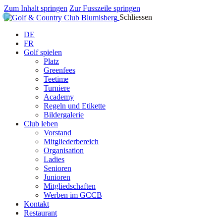
Zum Inhalt springen
Zur Fusszeile springen
Schliessen
DE
FR
Golf spielen
Platz
Greenfees
Teetime
Turniere
Academy
Regeln und Etikette
Bildergalerie
Club leben
Vorstand
Mitgliederbereich
Organisation
Ladies
Senioren
Junioren
Mitgliedschaften
Werben im GCCB
Kontakt
Restaurant