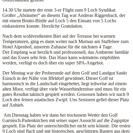
14.30 Uhr startete der erste 3-er Flight zum 9 Loch Syndikat.
Großer „Abräumer“ an diesem Tag war Andreas Riggenbach, der
mit einem Brutto-Birdie auf Loch 5 den Einsatz von 5 Lochs
einkassieren konnte. Herzliche Gratulation.
Nach dem wohlverdienten Bier auf der Terrasse bei warmen
Temperaturen, ging es dann weiter nach Murnau am Staffelsee zum
Hotel Alpenhof, unserem Zuhause für die nächsten 4 Tage.
Der Empfang war herzlich und professionell, das Ambiente familiär
und das Essen sehr fein. Das Haus kann wärmstens empfohlen
werden, verfügt es doch über ein super SPA-Angebot.
Der Montag war der Proberunde auf dem Golf und Landgut Sankt
Eurach in der Nähe von Iffeldorf gewidmet. Dieser Golf ist
harmonisch in die Landschaft eingebettet, liegt teilweise auf einem
alten Moor, verfügt über viele Wasserhindernisse und muss für ein
gutes Resultat taktisch gespielt werden. Genossen haben wir nach 9
Loch den feinen asiatischen Zwipf. Uns Senioren gefiel dieser Platz
auf Anhieb.
Am Dienstag haben wir dann bei trockenem Wetter den Golf
Garmisch-Partenkirchen mit seiner super Aussicht auf die Zugspitze
gespielt. Ein Platz der unterschiedlicher nicht sein könnte. Die ersten
9 Loch sind flach und mit historischen, geschützten Bauten aus dem