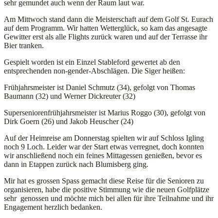
sehr gemundet auch wenn der Raum laut war.
Am Mittwoch stand dann die Meisterschaft auf dem Golf St. Eurach
auf dem Programm. Wir hatten Wetterglück, so kam das angesagte
Gewitter erst als alle Flights zurück waren und auf der Terrasse ihr
Bier tranken.
Gespielt worden ist ein Einzel Stableford gewertet ab den
entsprechenden non-gender-Abschlägen. Die Siger heißen:
Frühjahrsmeister ist Daniel Schmutz (34), gefolgt von Thomas
Baumann (32) und Werner Dickreuter (32)
Superseniorenfrühjahrsmeister ist Marius Roggo (30), gefolgt von
Dirk Goern (26) und Jakob Heuscher (24)
Auf der Heimreise am Donnerstag spielten wir auf Schloss Igling
noch 9 Loch. Leider war der Start etwas verregnet, doch konnten
wir anschließend noch ein feines Mittagessen genießen, bevor es
dann in Etappen zurück nach Blumisberg ging.
Mir hat es grossen Spass gemacht diese Reise für die Senioren zu
organisieren, habe die positive Stimmung wie die neuen Golfplätze
sehr genossen und möchte mich bei allen für ihre Teilnahme und ihr
Engagement herzlich bedanken.