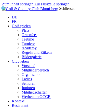
Zum Inhalt springen
Zur Fusszeile springen
Schliessen
DE
FR
Golf spielen
Platz
Greenfees
Teetime
Turniere
Academy
Regeln und Etikette
Bildergalerie
Club leben
Vorstand
Mitgliederbereich
Organisation
Ladies
Senioren
Junioren
Mitgliedschaften
Werben im GCCB
Kontakt
Restaurant