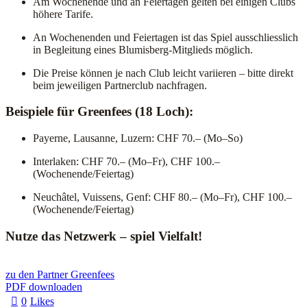
Am
Wochenende
und
an
Feiertagen
gelten
bei
einigen
Clubs
höhere
Tarife.
An
Wochenenden
und
Feiertagen
ist
das
Spiel
ausschliesslich
in
Begleitung
eines
Blumisberg-
Mitglieds
möglich.
Die
Preise
können
je
nach
Club
leicht
variieren –
bitte
direkt
beim
jeweiligen
Partnerclub
nachfragen.
Beispiele
für
Greenfees (
18
Loch):
Payerne,
Lausanne,
Luzern:
CHF
70.– (
Mo–
So)
Interlaken:
CHF
70.– (
Mo–
Fr),
CHF
100.–
(
Wochenende/
Feiertag)
Neuchâtel,
Vuissens,
Genf:
CHF
80.– (
Mo–
Fr),
CHF
100.–
(
Wochenende/
Feiertag)
Nutze
das
Netzwerk –
spiel
Vielfalt!
zu den Partner Greenfees
PDF downloaden
0
Likes