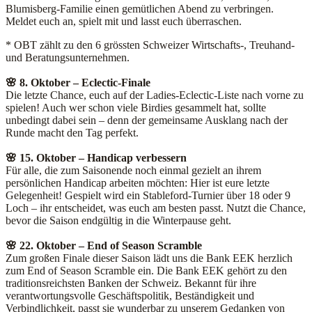
Blumisberg-Familie einen gemütlichen Abend zu verbringen.
Meldet euch an, spielt mit und lasst euch überraschen.
* OBT zählt zu den 6 grössten Schweizer Wirtschafts-, Treuhand-
und Beratungsunternehmen.
🌸 8. Oktober – Eclectic-Finale
Die letzte Chance, euch auf der Ladies-Eclectic-Liste nach vorne zu
spielen! Auch wer schon viele Birdies gesammelt hat, sollte
unbedingt dabei sein – denn der gemeinsame Ausklang nach der
Runde macht den Tag perfekt.
🌸 15. Oktober – Handicap verbessern
Für alle, die zum Saisonende noch einmal gezielt an ihrem
persönlichen Handicap arbeiten möchten: Hier ist eure letzte
Gelegenheit! Gespielt wird ein Stableford-Turnier über 18 oder 9
Loch – ihr entscheidet, was euch am besten passt. Nutzt die Chance,
bevor die Saison endgültig in die Winterpause geht.
🌸 22. Oktober – End of Season Scramble
Zum großen Finale dieser Saison lädt uns die Bank EEK herzlich
zum End of Season Scramble ein. Die Bank EEK gehört zu den
traditionsreichsten Banken der Schweiz. Bekannt für ihre
verantwortungsvolle Geschäftspolitik, Beständigkeit und
Verbindlichkeit, passt sie wunderbar zu unserem Gedanken von