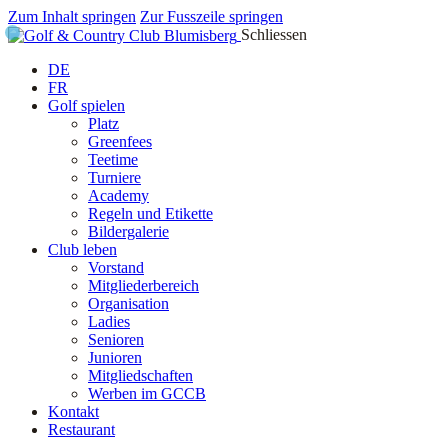
Zum Inhalt springen
Zur Fusszeile springen
Schliessen
DE
FR
Golf spielen
Platz
Greenfees
Teetime
Turniere
Academy
Regeln und Etikette
Bildergalerie
Club leben
Vorstand
Mitgliederbereich
Organisation
Ladies
Senioren
Junioren
Mitgliedschaften
Werben im GCCB
Kontakt
Restaurant