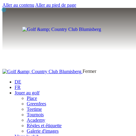
Aller au contenu
Aller au pied de page
Fermer
DE
FR
Jouer au golf
Place
Greenfees
Teetime
Tournois
Academy
Règles et étiquette
Galerie d'images